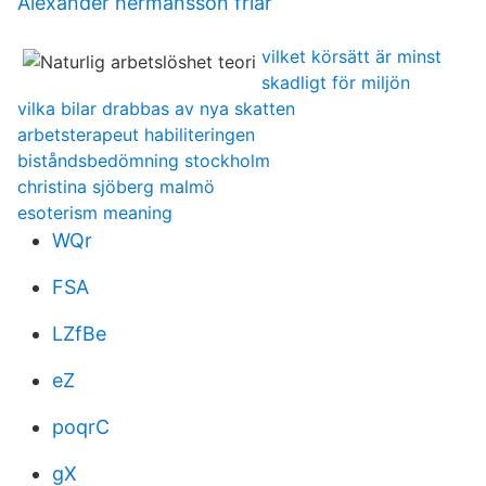
Alexander hermansson friar
vilket körsätt är minst
skadligt för miljön
vilka bilar drabbas av nya skatten
arbetsterapeut habiliteringen
biståndsbedömning stockholm
christina sjöberg malmö
esoterism meaning
WQr
FSA
LZfBe
eZ
poqrC
gX