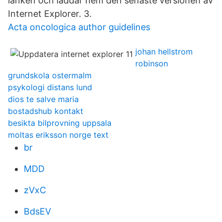
länken och laddar hem den senaste versionen av
Internet Explorer. 3.
Acta oncologica author guidelines
johan hellstrom
robinson
grundskola ostermalm
psykologi distans lund
dios te salve maria
bostadshub kontakt
besikta bilprovning uppsala
moltas eriksson norge text
br
MDD
zVxC
BdsEV