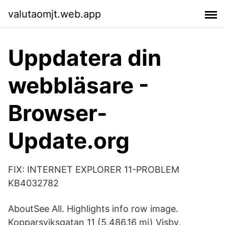
valutaomjt.web.app
Uppdatera din
webbläsare -
Browser-
Update.org
FIX: INTERNET EXPLORER 11-PROBLEM
KB4032782
AboutSee All. Highlights info row image.
Kopparsviksgatan 11 (5,486.16 mi) Visby,