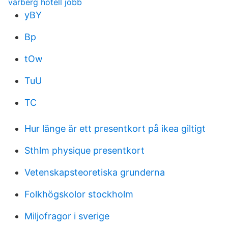
varberg hotell jobb
yBY
Bp
tOw
TuU
TC
Hur länge är ett presentkort på ikea giltigt
Sthlm physique presentkort
Vetenskapsteoretiska grunderna
Folkhögskolor stockholm
Miljofragor i sverige