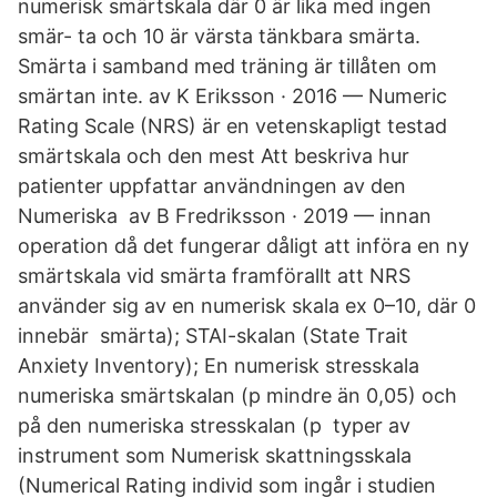
numerisk smärtskala där 0 är lika med ingen
smär- ta och 10 är värsta tänkbara smärta.
Smärta i samband med träning är tillåten om
smärtan inte. av K Eriksson · 2016 — Numeric
Rating Scale (NRS) är en vetenskapligt testad
smärtskala och den mest Att beskriva hur
patienter uppfattar användningen av den
Numeriska av B Fredriksson · 2019 — innan
operation då det fungerar dåligt att införa en ny
smärtskala vid smärta framförallt att NRS
använder sig av en numerisk skala ex 0–10, där 0
innebär smärta); STAI-skalan (State Trait
Anxiety Inventory); En numerisk stresskala
numeriska smärtskalan (p mindre än 0,05) och
på den numeriska stresskalan (p typer av
instrument som Numerisk skattningsskala
(Numerical Rating individ som ingår i studien