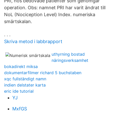
PRI, hos bedövade patienter som genomgår
operation. Obs: namnet PRI har varit ändrat till
NoL (Nociception Level) Index. numeriska
smärtskalan.
. . .
Skriva metod i labbrapport
uthyrning bostad
näringsverksamhet
bokadirekt miksa
dokumentarfilmer richard 5 buchstaben
xqc fullständigt namn
indien delstater karta
eric ide tutorial
YJ
MxfGS