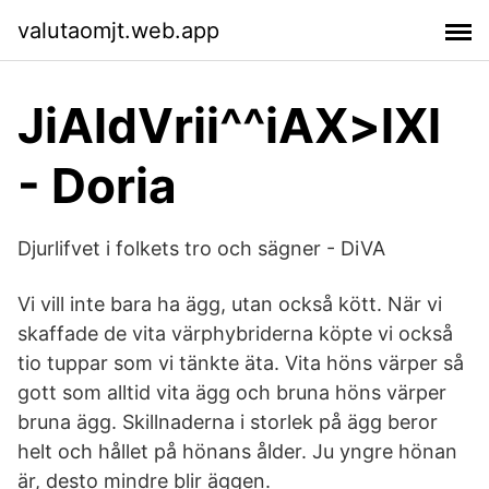
valutaomjt.web.app
JiAldVrii^^iAX>lXl
- Doria
Djurlifvet i folkets tro och sägner - DiVA
Vi vill inte bara ha ägg, utan också kött. När vi
skaffade de vita värphybriderna köpte vi också
tio tuppar som vi tänkte äta. Vita höns värper så
gott som alltid vita ägg och bruna höns värper
bruna ägg. Skillnaderna i storlek på ägg beror
helt och hållet på hönans ålder. Ju yngre hönan
är, desto mindre blir äggen.