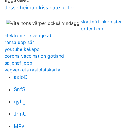
Jesse heiman kiss kate upton
skattefri inkomster
order hem
elektronik i sverige ab
rensa upp sår
youtube kakapo
corona vaccination gotland
saljchef jobb
vägverkets rastplatskarta
axIoD
SnfS
qyLg
JnnU
MPy