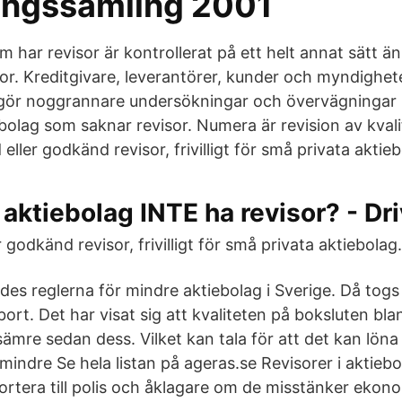
ningssamling 2001
m har revisor är kontrollerat på ett helt annat sätt än
or. Kreditgivare, leverantörer, kunder och myndighet
 gör noggrannare undersökningar och övervägningar n
olag som saknar revisor. Numera är revision av kvalif
eller godkänd revisor, frivilligt för små privata aktieb
aktiebolag INTE ha revisor? - Dr
 godkänd revisor, frivilligt för små privata aktiebolag.
es reglerna för mindre aktiebolag i Sverige. Då togs
 bort. Det har visat sig att kvaliteten på boksluten bl
 sämre sedan dess. Vilket kan tala för att det kan löna 
 mindre Se hela listan på ageras.se Revisorer i aktieb
ortera till polis och åklagare om de misstänker ekono