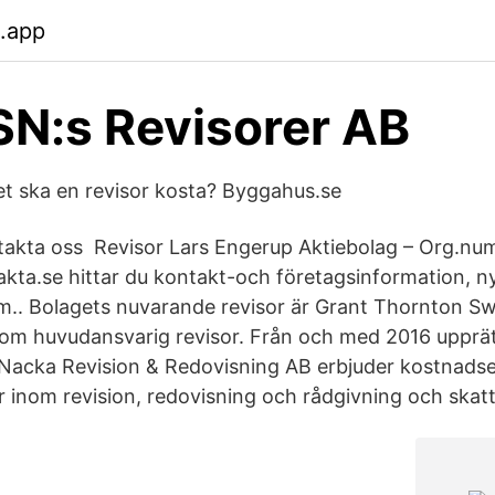
.app
SN:s Revisorer AB
et ska en revisor kosta? Byggahus.se
ntakta oss Revisor Lars Engerup Aktiebolag – Org.n
kta.se hittar du kontakt-och företagsinformation, nyck
.m.. Bolagets nuvarande revisor är Grant Thornton 
 som huvudansvarig revisor. Från och med 2016 uppr
 Nacka Revision & Redovisning AB erbjuder kostnadse
r inom revision, redovisning och rådgivning och skatt