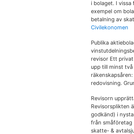
i bolaget. I vissa
exempel om bolage
betalning av skat
Civilekonomen
Publika aktiebola
vinstutdelningsb
revisor Ett priva
upp till minst tv
räkenskapsåren: 
redovisning. Grun
Revisorn upprätta
Revisorsplikten ä
godkänd) i nystar
från småföretag &
skatte- & avtalsj