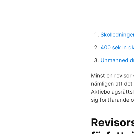
Skolledninge
400 sek in d
Unmanned dr
Minst en revisor
nämligen att det
Aktiebolagsrättsl
sig fortfarande 
Revisor