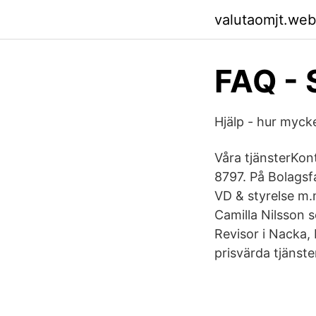
valutaomjt.web
FAQ - 
Hjälp - hur myck
Våra tjänsterKo
8797. På Bolagsfa
VD & styrelse m
Camilla Nilsson
Revisor i Nacka,
prisvärda tjänste