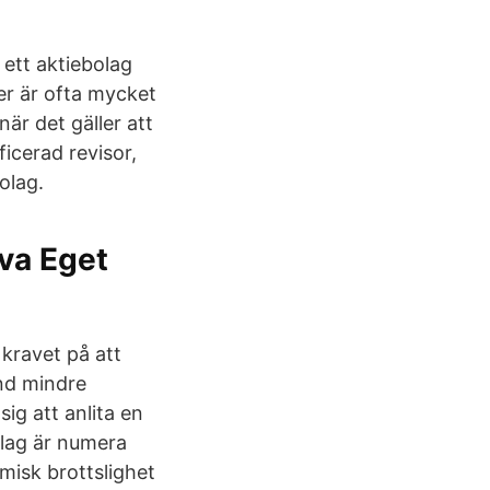
 ett aktiebolag
er är ofta mycket
är det gäller att
icerad revisor,
olag.
iva Eget
 kravet på att
and mindre
sig att anlita en
olag är numera
misk brottslighet