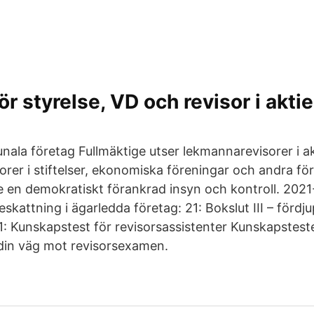
ör styrelse, VD och revisor i akti
nala företag Fullmäktige utser lekmannarevisorer i a
rer i stiftelser, ekonomiska föreningar och andra fö
ge en demokratiskt förankrad insyn och kontroll. 202
 beskattning i ägarledda företag: 21: Bokslut III – förd
1: Kunskapstest för revisorsassistenter Kunskapsteste
 din väg mot revisorsexamen.