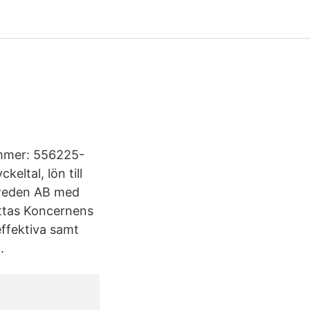
ummer: 556225-
eltal, lön till
Sweden AB med
ättas Koncernens
ffektiva samt
.