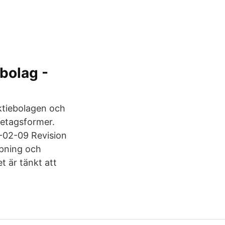
ebolag -
ktiebolagen och
retagsformer.
1-02-09 Revision
jupning och
t är tänkt att