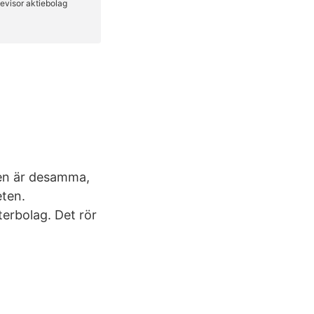
len är desamma,
eten.
terbolag. Det rör