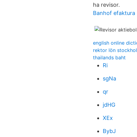
ha revisor.
Banhof efaktura
english online dict
rektor lön stockho
thailands baht
Ri
sgNa
qr
jdHG
XEx
BybJ