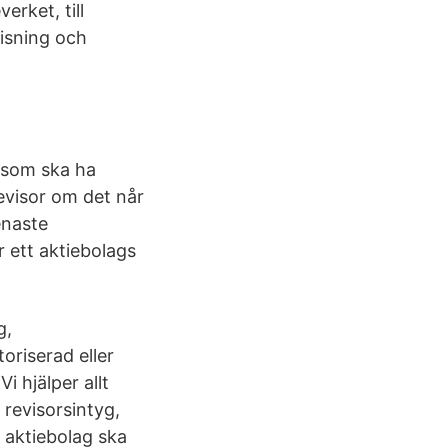
erket, till
visning och
g som ska ha
revisor om det når
enaste
 ett aktiebolags
ag,
oriserad eller
i hjälper allt
 revisorsintyg,
t aktiebolag ska