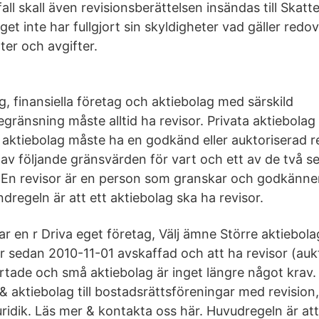
 fall skall även revisionsberättelsen insändas till Skattev
t inte har fullgjort sin skyldigheter vad gäller redo
ter och avgifter.
g, finansiella företag och aktiebolag med särskild
egränsning måste alltid ha revisor. Privata aktiebola
t aktiebolag måste ha en godkänd eller auktoriserad 
å av följande gränsvärden för vart och ett av de två s
En revisor är en person som granskar och godkänner
dregeln är att ett aktiebolag ska ha revisor.
r en r Driva eget företag, Välj ämne Större aktiebol
r sedan 2010-11-01 avskaffad och att ha revisor (aukt
tade och små aktiebolag är inget längre något krav. V
 aktiebolag till bostadsrättsföreningar med revision,
uridik. Läs mer & kontakta oss här. Huvudregeln är at